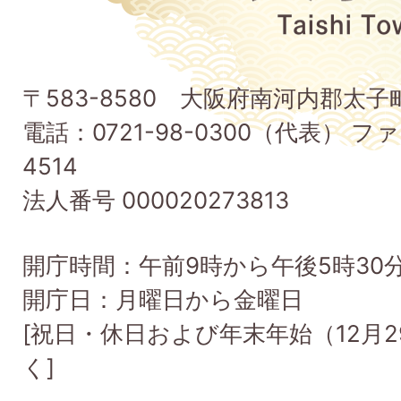
府
太
子
〒583-8580 大阪府南河内郡太
町
電話：0721-98-0300（代表） ファ
Taishi
4514
Town
法人番号 000020273813
開庁時間：午前9時から午後5時30
開庁日：月曜日から金曜日
[祝日・休日および年末年始（12月2
く]