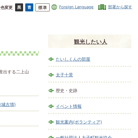
Foreign Language
部署から探す
景色変更
観光したい人
たいしくんの部屋
産出する二上山
太子十景
歴史・史跡
奥城古墳)
イベント情報
観光案内(ボランティア)
一般社団法人太子町観光協会