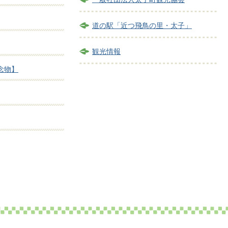
道の駅「近つ飛鳥の里・太子」
観光情報
念物】