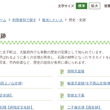
文字サイズ
背
ーム
利用者別で探す
観光したい人
歴史・史跡
史跡
た太子町は、大阪府内でも有数の歴史の宝庫として知られています。
呼ばれるように多くの古墳が所在し、石器の材料となったサヌカイトを
官道」竹内街道など、歴史の息吹が各所に感じられます。
用明天皇陵
山田上ノ山古墳)
敏達天皇陵(太子西山古墳/
定史跡】
聖徳太子墓
石槨【府指定文化財】
二子塚古墳【国史跡】