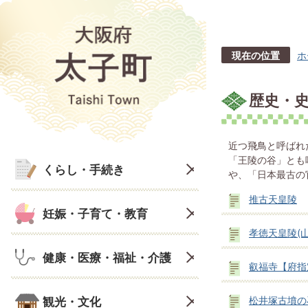
現在の位置
ホ
歴史・
近つ飛鳥と呼ばれ
「王陵の谷」とも
くらし・手続き
や、「日本最古の
推古天皇陵
妊娠・子育て・教育
孝徳天皇陵(
健康・医療・福祉・介護
叡福寺【府指
観光・文化
松井塚古墳の