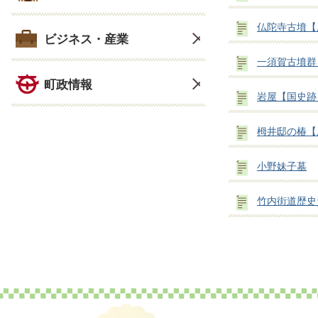
仏陀寺古墳【
ビジネス・産業
一須賀古墳群
町政情報
岩屋【国史跡
栂井邸の椿【
小野妹子墓
竹内街道歴史