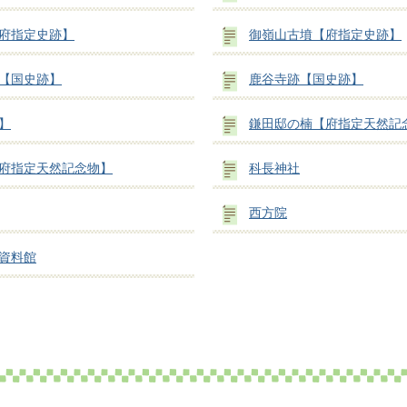
府指定史跡】
御嶺山古墳【府指定史跡】
【国史跡】
鹿谷寺跡【国史跡】
】
鎌田邸の楠【府指定天然記
府指定天然記念物】
科長神社
西方院
資料館