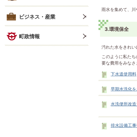
雨水を集めて、川
ビジネス・産業
3.環境保全
町政情報
汚れた水をきれい
このように私たち
要な費用をみなさ
下水道使用料
早期水洗化を
水洗便所改造
排水設備工事