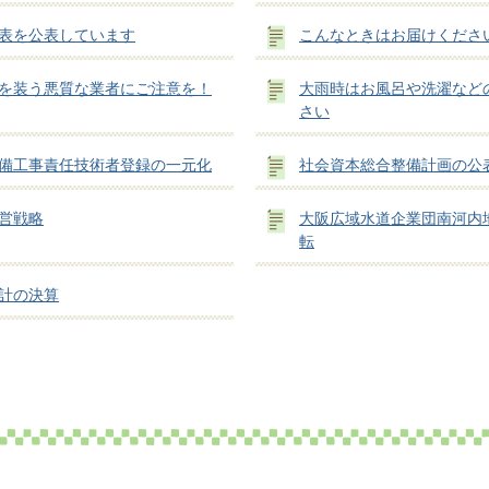
表を公表しています
こんなときはお届けくださ
を装う悪質な業者にご注意を！
大雨時はお風呂や洗濯など
さい
備工事責任技術者登録の一元化
社会資本総合整備計画の公
営戦略
大阪広域水道企業団南河内
転
計の決算