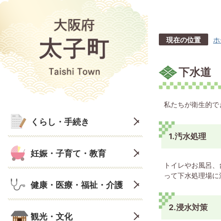
現在の位置
ホ
下水道
私たちが衛生的で
くらし・手続き
1.汚水処理
妊娠・子育て・教育
トイレやお風呂、
って下水処理場に
健康・医療・福祉・介護
2.浸水対策
観光・文化