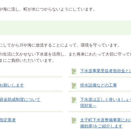
や海に流し、町が水につからないようにしています。
にしてから川や海に放流することによって、環境を守っています。
の生活に欠かせない下水道を活用し、また将来にわたって大切に守って
まにご負担いただいています。
下水道事業受益者負担金と
お願いします
排水設備などの工事
資金助成制度について
下水道は正しく使いましょ
境対策～
指定業者
太子町下水道整備事業にお
備効果)をご紹介します