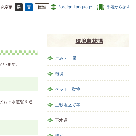
Foreign Language
部署から探す
景色変更
環境農林課
ごみ・し尿
ています。
環境
ペット・動物
水も下水道管を通
土砂埋立て等
下水道
耕地