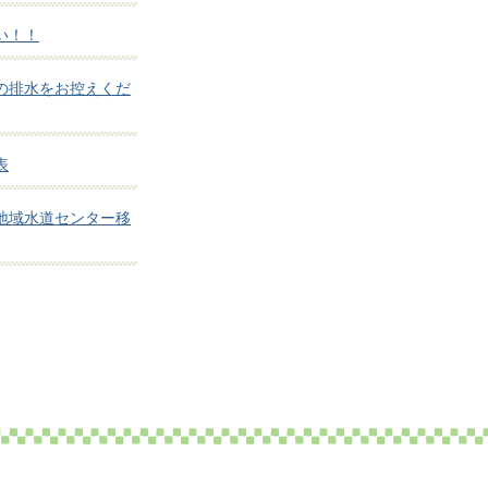
い！！
の排水をお控えくだ
表
地域水道センター移