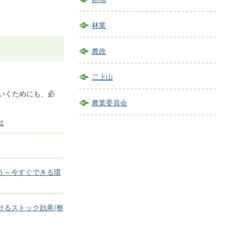
林業
農政
二上山
いくためにも、必
農業委員会
は
う～今すぐできる環
けるストック効果(整